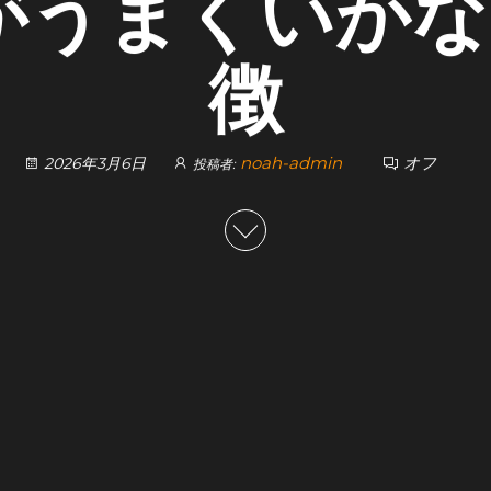
入がうまくいか
徴
noah-admin
オフ
2026年3月6日
投稿者: