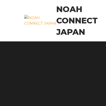
コ
NOAH
ン
テ
CONNECT
ン
ツ
JAPAN
に
ス
キ
ッ
プ