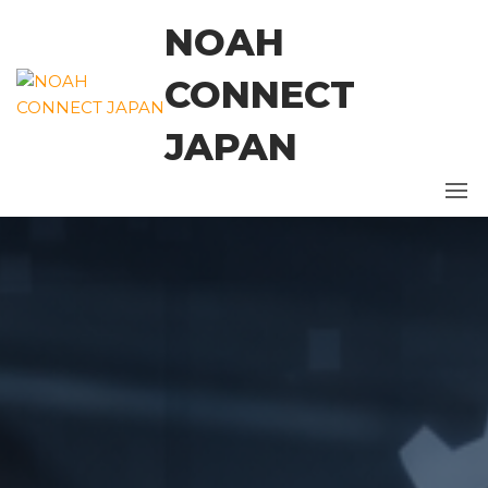
コ
NOAH
ン
テ
CONNECT
ン
ツ
JAPAN
に
ス
キ
ッ
プ