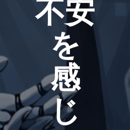
不安
を
感
じ