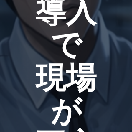
導入
で
現場
が