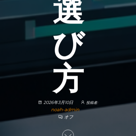
選
び
方
2026年3月10日
投稿者:
noah-admin
オフ