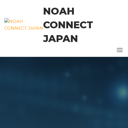
コ
NOAH
ン
テ
CONNECT
ン
ツ
JAPAN
に
ス
キ
ッ
プ