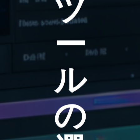
ツ
ー
ル
の