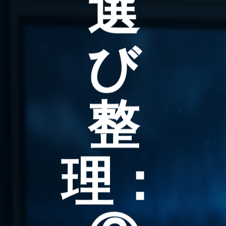
選
び
整
理：