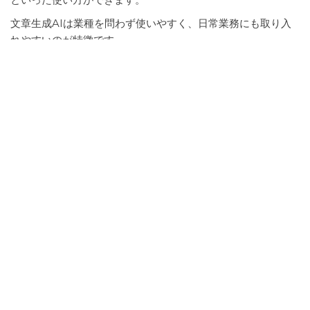
文章生成AIは業種を問わず使いやすく、日常業務にも取り入
れやすいのが特徴です。
そのため、最初の一歩として導入しやすいAIツールです。
次に検索や整理系AIを考える
文章生成AIに慣れてきたら、次に考えやすいのが検索や整理
系のAIです。
例えば
・調べものを早くする
・複数の情報を比較する
・要点をまとめる
といった用途です。
文章生成AIと検索・整理系AIは相性が良く、組み合わせるこ
とで作業効率が上がりやすくなります。