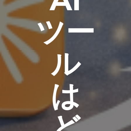
ツー
ル
は
ど