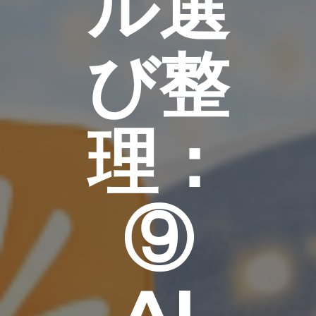
ル選
び整
理：
⑨
AI