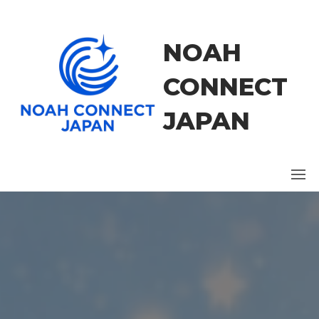
コ
ン
テ
NOAH
ン
ツ
CONNECT
に
ス
JAPAN
キ
ッ
プ