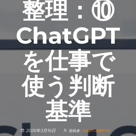
整理：⑩
ChatGPT
を仕事で
使う判断
基準
noah-admin
2026年3月16日
投稿者: