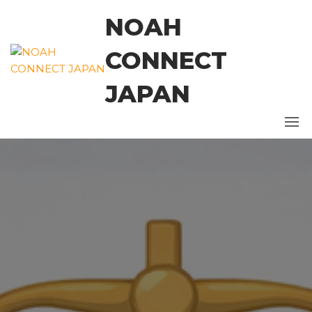
コ
NOAH
ン
テ
CONNECT
ン
ツ
JAPAN
に
ス
キ
ッ
プ