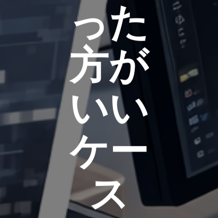
った
方が
いい
ケー
ス