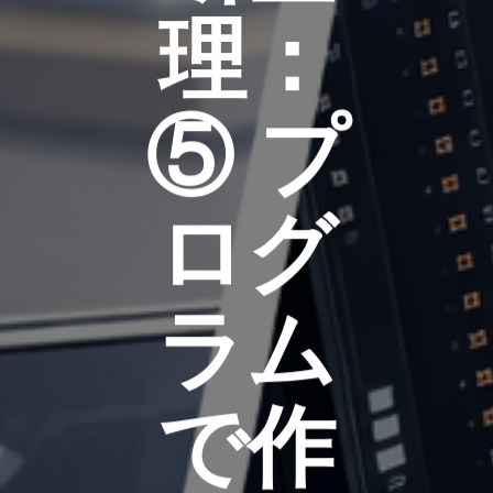
理：
⑤ プ
ログ
ラム
で作