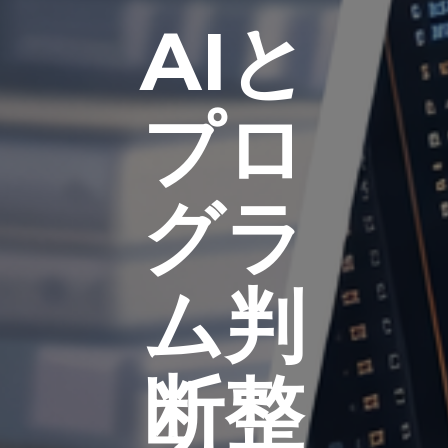
AIと
プロ
グラ
ム判
断整