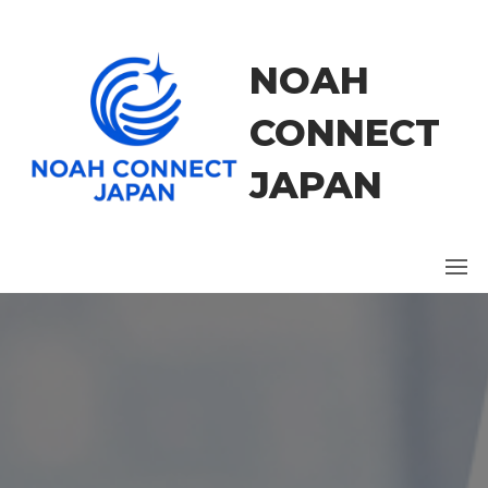
コ
ン
テ
NOAH
ン
ツ
CONNECT
に
ス
JAPAN
キ
ッ
プ