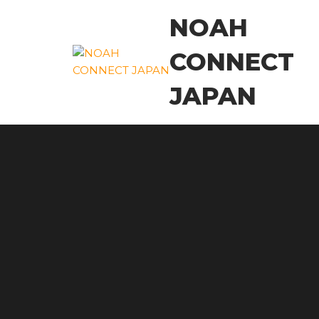
コ
NOAH
ン
テ
CONNECT
ン
ツ
JAPAN
に
ス
キ
ッ
プ