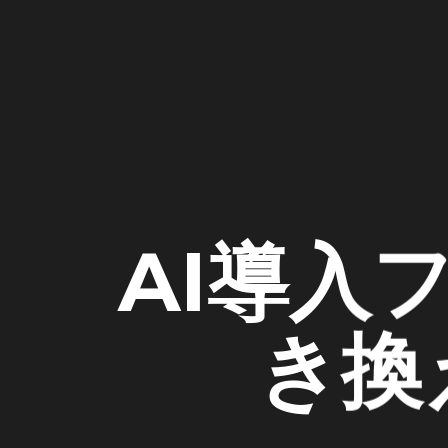
AI導入
き換