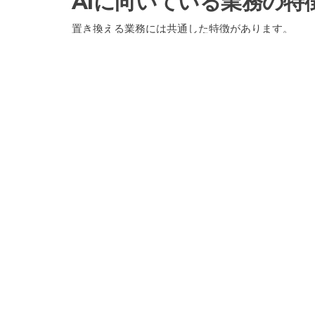
AIに向いている業務の特
置き換える業務には共通した特徴があります。
この特徴を基準に考えることで、選定がしやすくな
繰り返しが多い業務
同じ作業を何度も行う業務は、AIに向いています。
パターンがあるため、安定した結果が出やすくなり
ルールが明確な業務
判断基準がはっきりしている業務は、AIで処理し
基準が曖昧な業務は、結果が安定しにくくなります
AIに向いていない業務の
すべての業務がAIに適しているわけではありませ
向いていない業務も整理しておく必要があります。