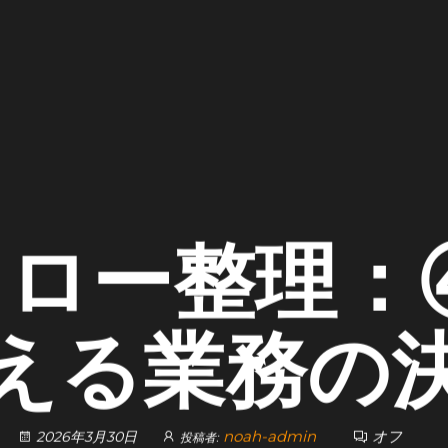
フロー整理：④
える業務の
noah-admin
オフ
2026年3月30日
投稿者: