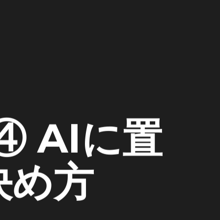
 AIに置
決め方