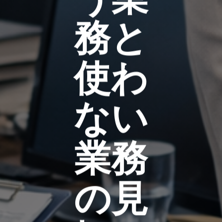
務と
使わ
ない
業務
の見