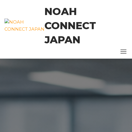
コ
NOAH
ン
テ
CONNECT
ン
ツ
JAPAN
に
ス
キ
ッ
プ