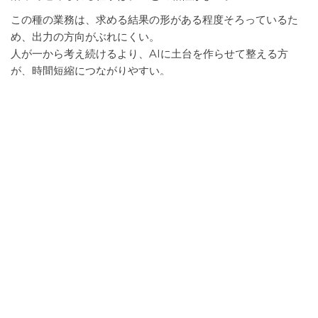
この種の業務は、求める結果の形がある程度そろっているた
め、出力の方向がぶれにくい。
人が一から考え続けるより、AIに土台を作らせて整える方
が、時間短縮につながりやすい。
さらに、途中で多少の修正が入っても、全体の流れが大きく
崩れない仕事は導入しやすい。
最終判断を人が持ちながら、一部をAIに任せる形にしやすい
からである。
AIを使わない方がよい業務の特徴
一方で、AIを使わない方がよいのは、状況ごとの判断や責任
の重さが大きい業務である。
相手の感情を読み取る対応、個別事情を踏まえた調整、最終
的な可否判断のような仕事は、人が担う前提で考えた方がよ
い。
このような業務では、表面的な情報だけでは判断できないこ
とが多い。