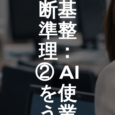
断基
準整
理：
② AI
を使
う業