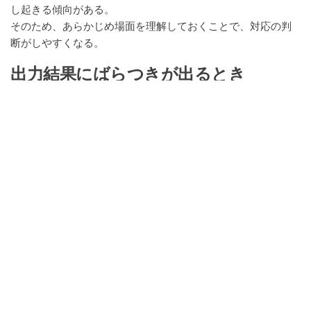
し起きる傾向がある。
そのため、あらかじめ場面を理解しておくことで、対応の判
断がしやすくなる。
出力結果にばらつきが出るとき
AIの出力は常に同じ品質で安定するとは限らない。
同じ条件であっても結果に差が出ることがあり、その評価が
分かれる原因になる。
そのため、どこまでを許容するのか、どこから修正するのか
といった基準を調整する必要が出てくる。
この段階で、使い方や入力方法そのものの見直しも同時に発
生する。
業務フローに組み込んだとき
単体で使っている段階では問題が見えにくい場合でも、業務
の流れに組み込むと影響が広がる。
前後の工程とのつながりや、処理の順番にズレが生じること
で、全体のバランスが崩れることがある。