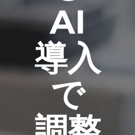
AI
導入
で
調整