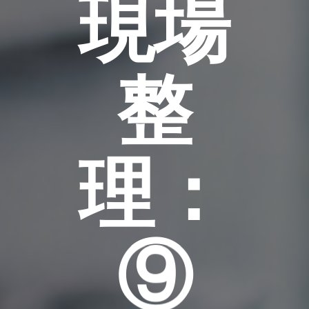
現場
整
理：
⑨