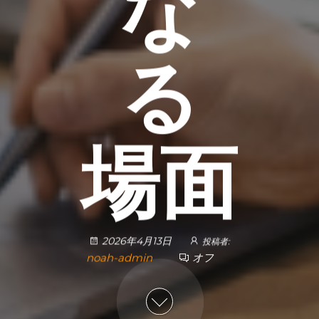
な
る
場面
2026年4月13日
投稿者:
noah-admin
オフ