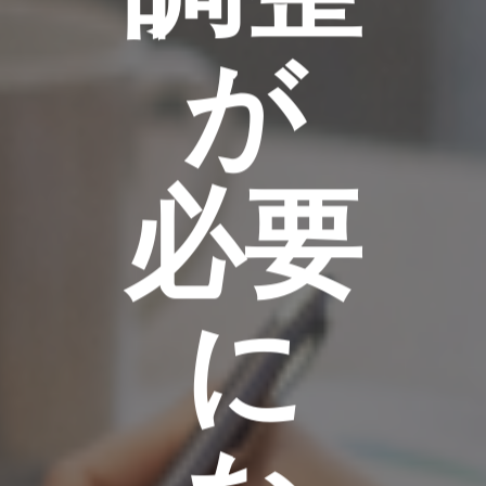
が
必要
に