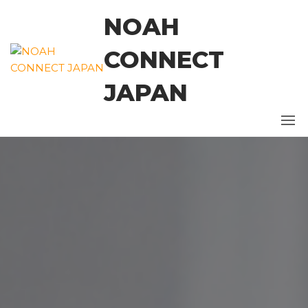
コ
NOAH
ン
テ
CONNECT
ン
ツ
JAPAN
に
ス
キ
ッ
プ