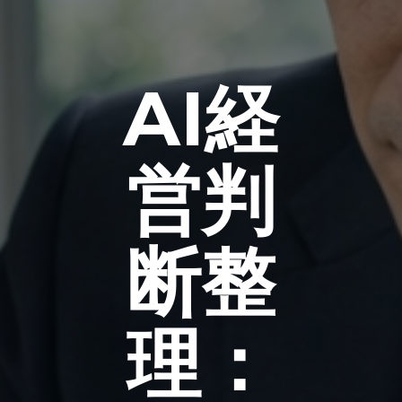
AI経
営判
断整
理：