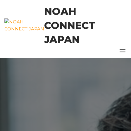
コ
NOAH
ン
テ
CONNECT
ン
ツ
JAPAN
に
ス
キ
ッ
プ