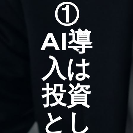
①
AI導
入は
投資
とし