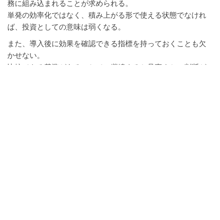
務に組み込まれることが求められる。
単発の効率化ではなく、積み上がる形で使える状態でなけれ
ば、投資としての意味は弱くなる。
また、導入後に効果を確認できる指標を持っておくことも欠
かせない。
比較できる基準があることで、継続するか見直すかの判断が
できるようになる。
コストと投資の違い
AI導入をコストとして捉えると、支出の大きさばかりが目に
つく。
その結果、安いか高いかという判断に偏りやすく、本来の価
値を見落としやすい。
この見方では、導入そのものが目的になりやすく、回収の設
計が後回しになる。
一方で、投資として捉える場合は、支出の先にある回収の流
れを中心に考える。