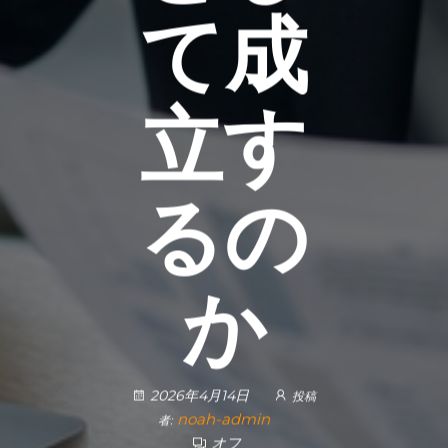
て成
立す
るの
か
2026年4月14日
投稿
noah-admin
者:
オフ