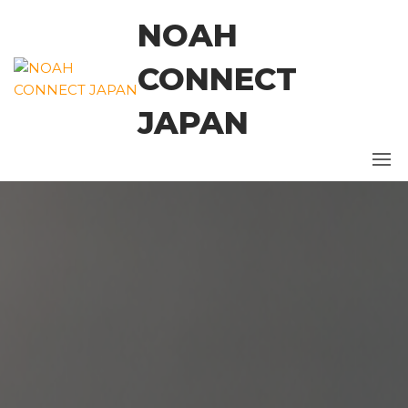
コ
NOAH
ン
テ
CONNECT
ン
ツ
JAPAN
に
ス
キ
ッ
プ