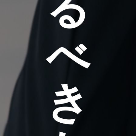
る
べ
き