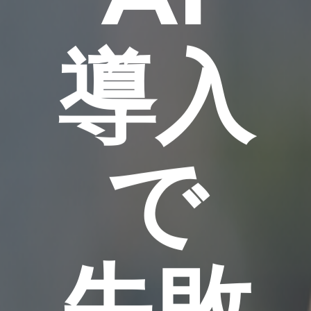
導入
で
失敗