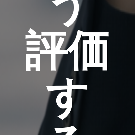
う
評価
す