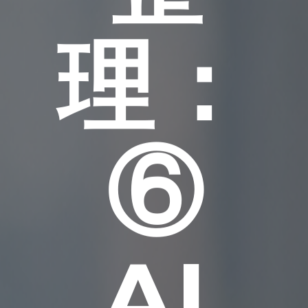
理：
⑥
AI