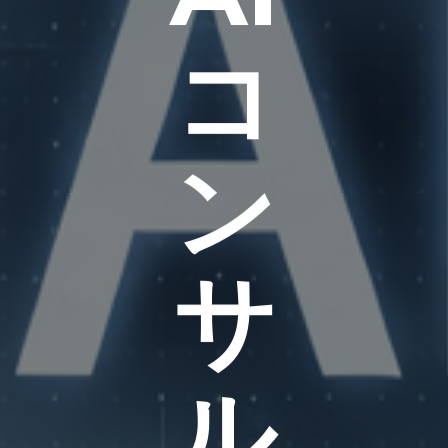
コ
ン
サ
ル