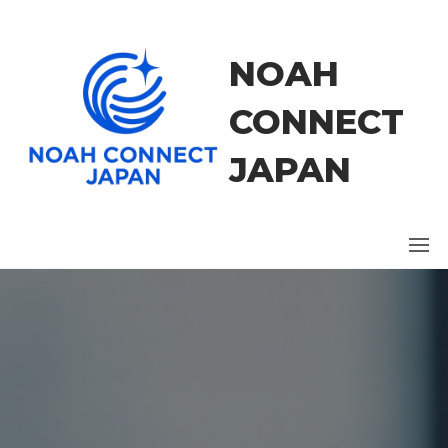
コ
ン
テ
NOAH
ン
ツ
CONNECT
に
ス
JAPAN
キ
ッ
プ