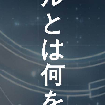
と
は
何
を