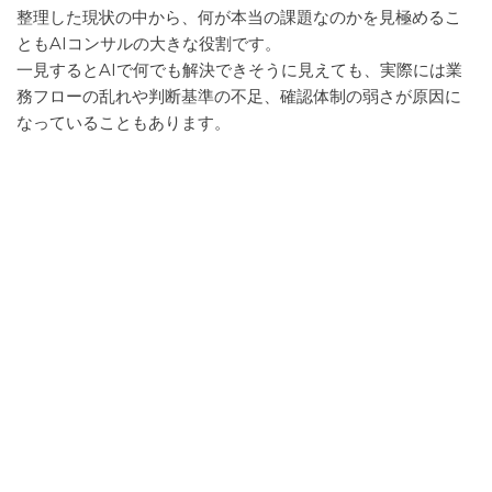
整理した現状の中から、何が本当の課題なのかを見極めるこ
ともAIコンサルの大きな役割です。
一見するとAIで何でも解決できそうに見えても、実際には業
務フローの乱れや判断基準の不足、確認体制の弱さが原因に
なっていることもあります。
このとき必要なのは、AIを使う前提で考えることではありま
せん。
人がやるべき部分なのか。
ルールを整えるべき部分なのか。
自動化が向いているのか。
それともAI活用が向いているのか。
そうした切り分けを行うことで、無理のない方向性が見えて
きます。
導入の方向性を考える
課題が見えたあとに行うのが、導入の方向性を考える工程で
す。
ここでは、どのツールを使うかだけでなく、導入の順番や範