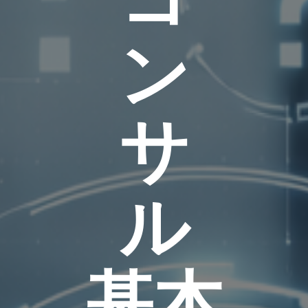
ン
サ
ル
基本