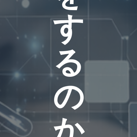
す
る
の
か