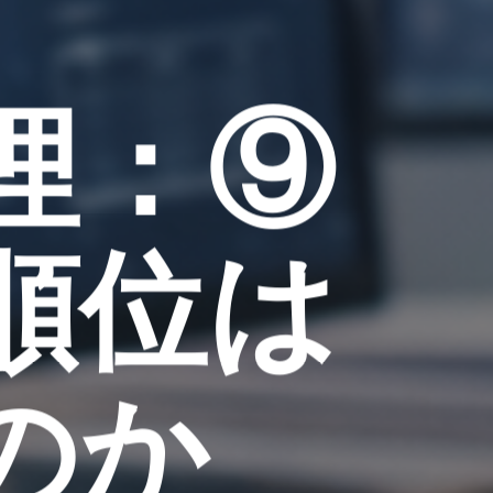
理：⑨
順位は
のか