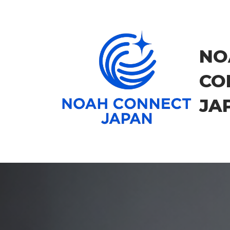
コ
ン
テ
ン
NO
ツ
に
CO
ス
キ
JA
ッ
プ