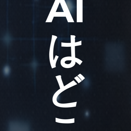
AI
は
ど
こ