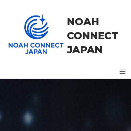
コ
ン
テ
NOAH
ン
ツ
CONNECT
に
ス
JAPAN
キ
ッ
プ