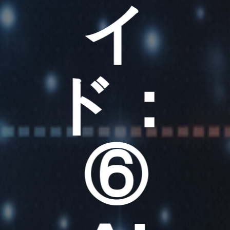
イ
ド：
⑥