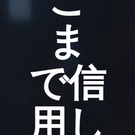
ま
で信
用し