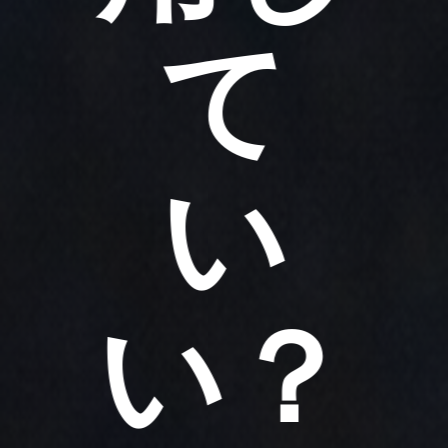
て
い
い？