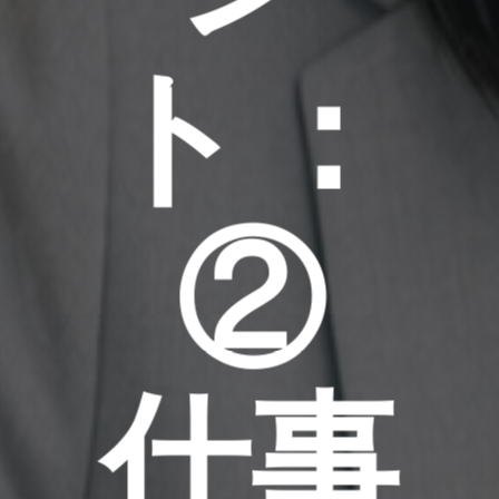
ト：
②
仕事