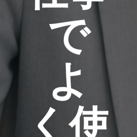
で
よ
く使