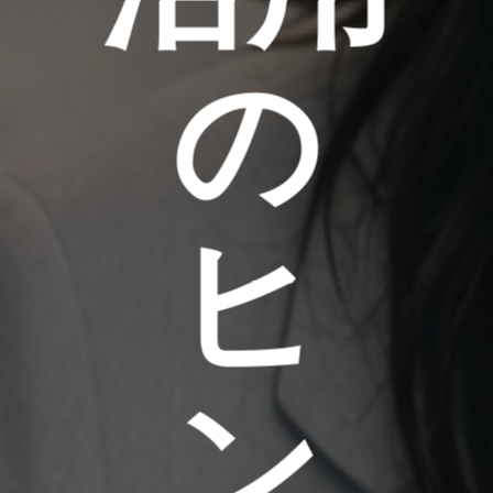
の
ヒ
ン