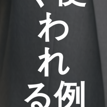
わ
れ
る例