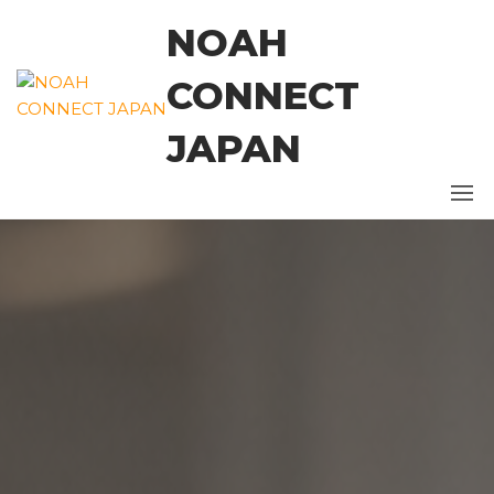
コ
NOAH
ン
テ
CONNECT
ン
ツ
JAPAN
に
ス
キ
ッ
プ