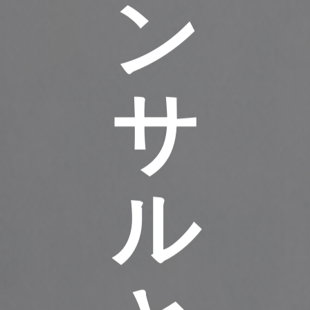
ン
サ
ル