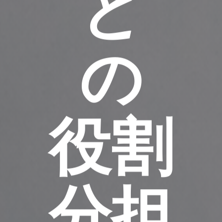
と
の
役割
分担