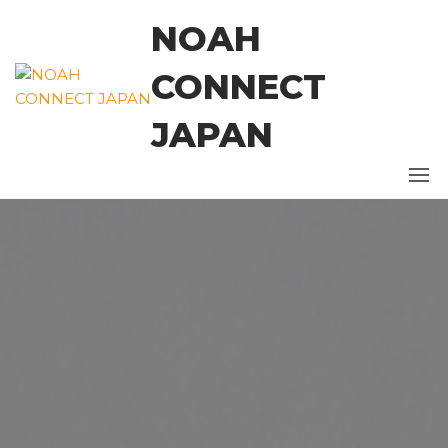
コ
NOAH
ン
テ
CONNECT
ン
ツ
JAPAN
に
ス
キ
ッ
プ