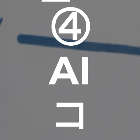
④
AI
コ