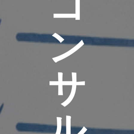
コ
ン
サ
ル