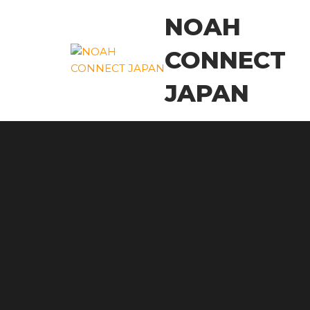
コ
NOAH
ン
テ
CONNECT
ン
ツ
JAPAN
に
ス
キ
ッ
プ