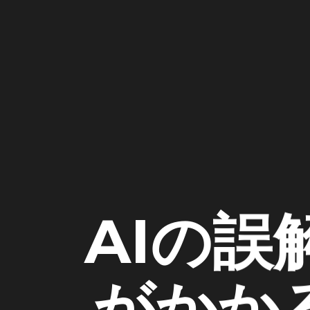
AIの誤
がかか