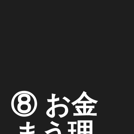
：⑧ お金
しまう理