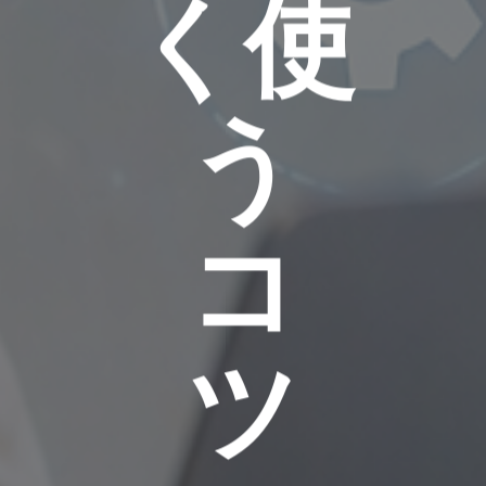
く使
う
コ
ツ