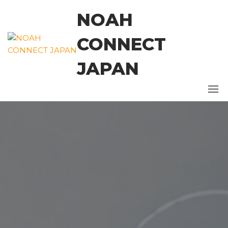
コ
NOAH
ン
テ
CONNECT
ン
ツ
JAPAN
に
ス
キ
ッ
プ