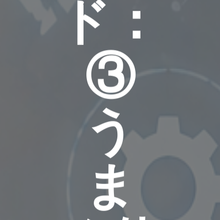
ド：
③
う
ま