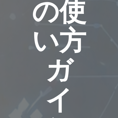
の使
い方
ガ
イ