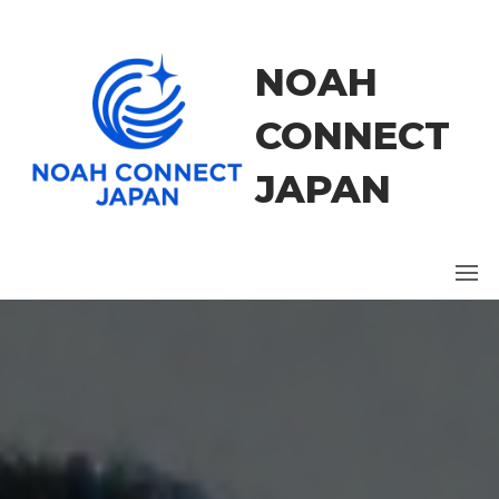
コ
ン
テ
NOAH
ン
ツ
CONNECT
に
ス
JAPAN
キ
ッ
プ