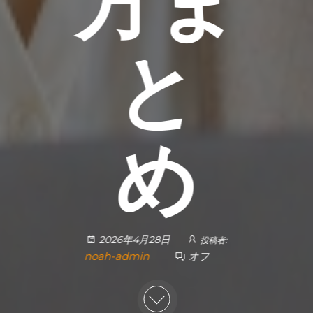
方ま
と
め
2026年4月28日
投稿者:
noah-admin
オフ