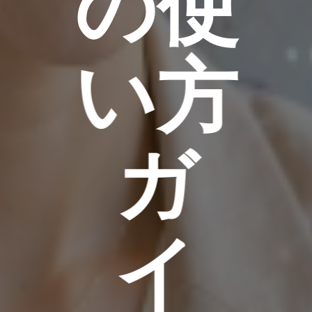
の使
い方
ガ
イ