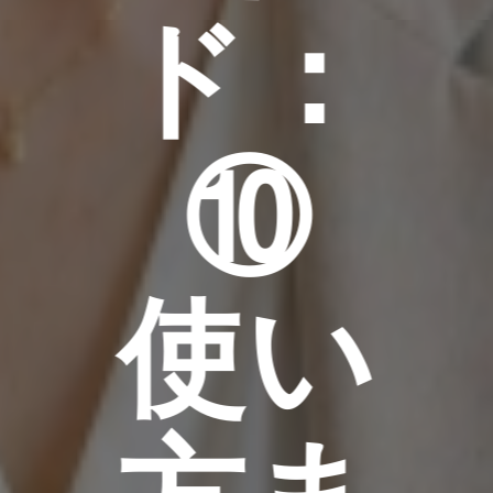
ド：
⑩
使い