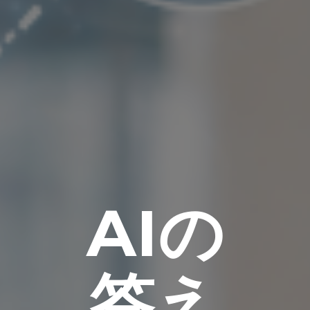
AIの
答え