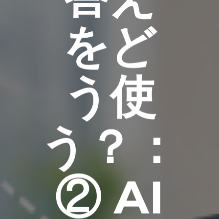
をど
う使
う？：
② AI