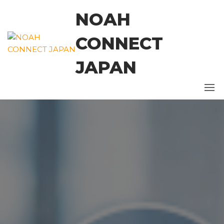
コ
NOAH
ン
テ
CONNECT
ン
ツ
JAPAN
に
ス
キ
ッ
プ