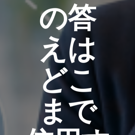
の答
えは
どこ
まで