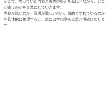
そこで、思っていた内容と実際の答えを見比べながら、どこ
が違うのかを言葉にしていきます。
内容が浅いのか、説明が難しいのか、目的とずれているのか
を具体的に整理すると、次に出す指示も自然と明確になりま
す。
なぜAIの答えはズレるの？
質問の伝え方が足りないことがありま
す
AIの答えがズレる原因として多いのは、質問の伝え方が足り
ていないケースです。
AIは入力された情報をもとに答えを作るため、条件や背景が
少ないと、どうしても一般的な内容になりやすくなります。
自分の中では分かっている前提でも、それが伝わっていない
と答えの方向は変わってしまいます。
誰に向けた内容なのか、どんな目的で使うのかを少し加える