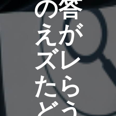
の答
えが
ズレ
たら
どう