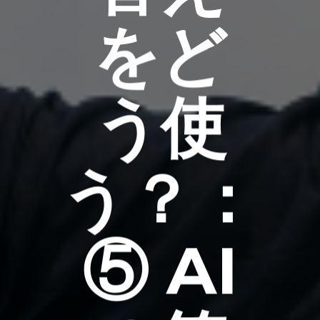
をど
う使
う？：
⑤ AI