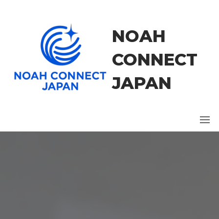
コ
ン
テ
NOAH
ン
ツ
CONNECT
に
ス
JAPAN
キ
ッ
プ