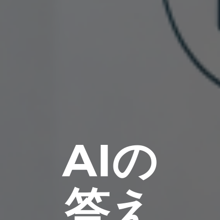
AIの
答え