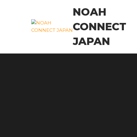
コ
NOAH
ン
テ
CONNECT
ン
ツ
JAPAN
に
ス
キ
ッ
プ