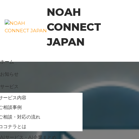
コ
NOAH
ン
テ
CONNECT
ン
ツ
JAPAN
に
ス
キ
ホーム
ッ
プ
お知らせ
サービス
サービス内容
ご相談事例
ご相談・対応の流れ
ココナラとは
AIサービス・AI企業まとめ