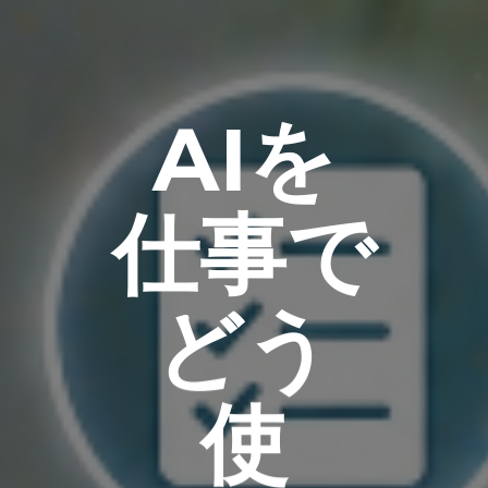
AIを
仕事で
どう
使