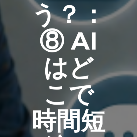
う？：
⑧ AI
はど
こで
時間短