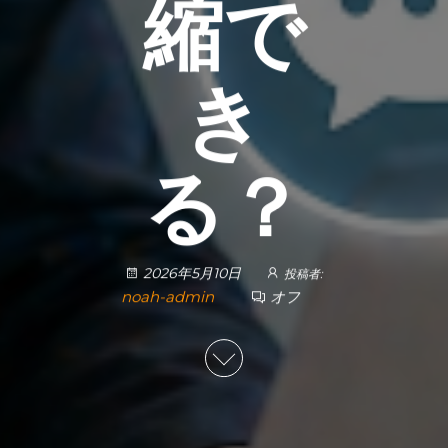
縮で
き
る？
2026年5月10日
投稿者:
noah-admin
オフ