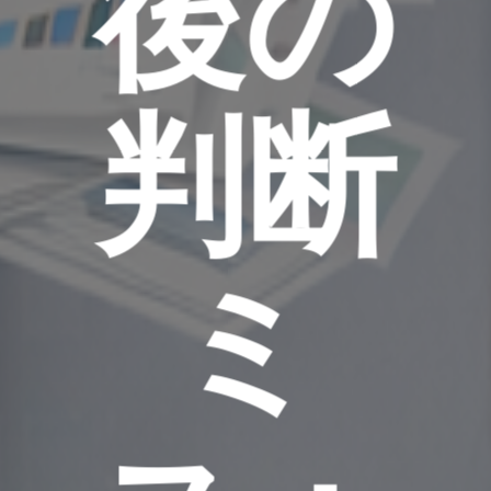
後の
判断
ミ