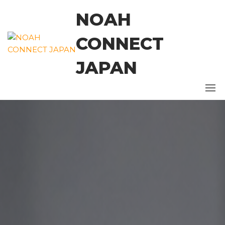
コ
NOAH
ン
テ
CONNECT
ン
ツ
JAPAN
に
ス
キ
ッ
プ