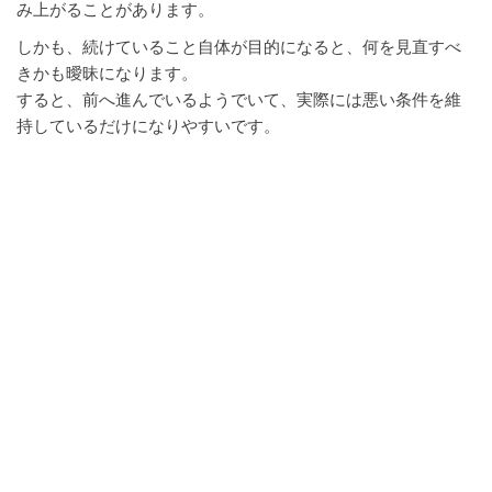
み上がることがあります。
しかも、続けていること自体が目的になると、何を見直すべ
きかも曖昧になります。
すると、前へ進んでいるようでいて、実際には悪い条件を維
持しているだけになりやすいです。
損失の拡大を止めにくくなる
成果が弱い状態でも、運用を続ける限り費用や工数は発生し
ます。
そのため、撤退判断が遅れるほど、改善の見込みが薄いまま
負担だけが積み上がりやすいです。
さらに、継続中は何かしらの対応も必要になるため、現場の
注意力や時間も取られます。
すると、他に回せるはずだった資源まで消耗しやすくなりま
す。
損失は、一気に大きくなるとは限りません。
だからこそ、静かに増える状態ほど見逃しやすいです。