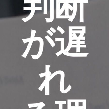
判断
が遅
れ