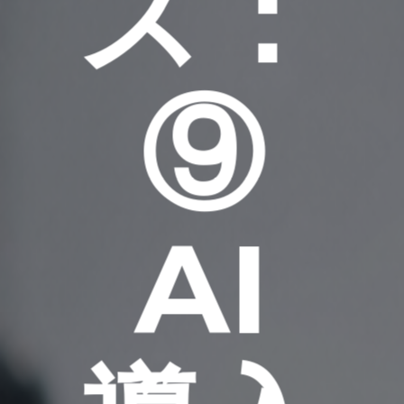
ス：
⑨
AI