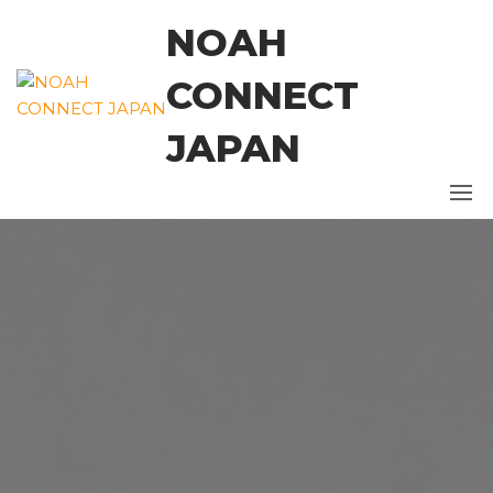
コ
NOAH
ン
テ
CONNECT
ン
ツ
JAPAN
に
ス
キ
ッ
プ