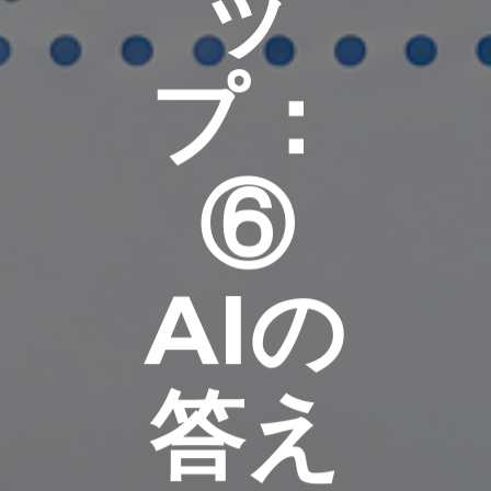
ッ
プ：
⑥
AIの
答え