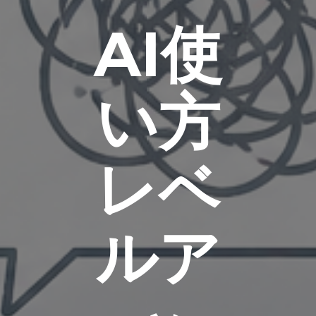
AI使
い方
レベ
ルア