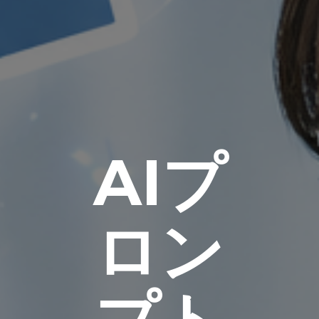
AIプ
ロン