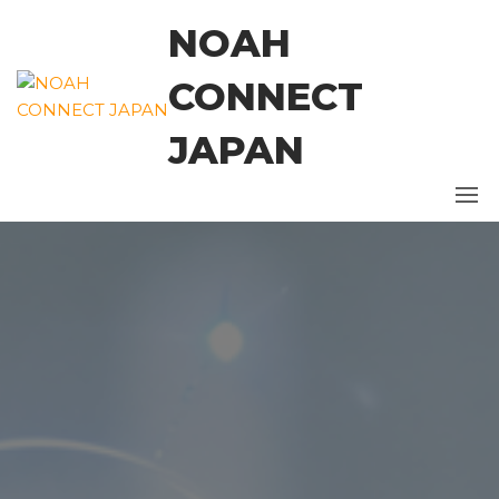
コ
NOAH
ン
テ
CONNECT
ン
ツ
JAPAN
に
ス
キ
ッ
プ