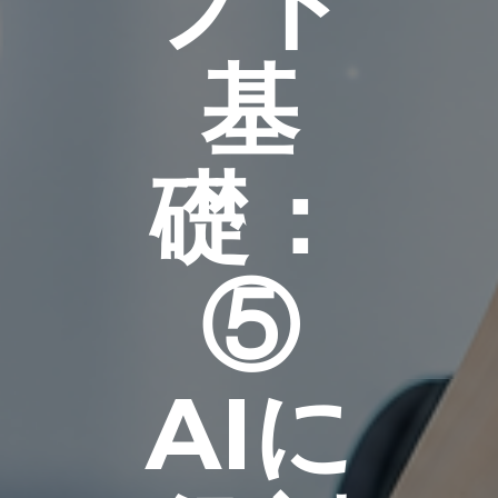
プト
基
礎：
⑤
AIに