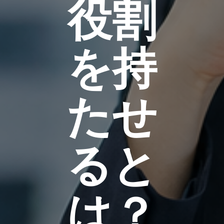
役割
を持
たせ
ると
は？