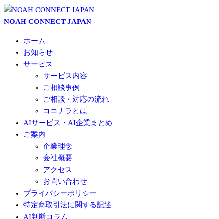
コ
ン
NOAH CONNECT JAPAN
テ
ホーム
ン
お知らせ
ツ
サービス
に
サービス内容
ス
ご相談事例
キ
ご相談・対応の流れ
ッ
ココナラとは
プ
AIサービス・AI企業まとめ
ご案内
企業理念
会社概要
アクセス
お問い合わせ
プライバシーポリシー
特定商取引法に関する記述
AI判断コラム