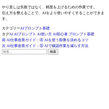
やり直しは失敗ではなく、精度を上げるための作業です。
伝え方を整えることで、AIをより使いやすくすることができま
す。
カテゴリー
AIプロンプト基礎
タグ
AI
AIプロンプト
AI使い方
AI初心者
プロンプト基礎
前
投
前
AI仕事改善ガイド：④ AIを使う順番を決めるコツ
の
次
次
AI仕事改善ガイド：⑤ AIで確認作業を減らす方法
稿
投
の
検
稿
投
索:
ナ
稿
ビ
ゲ
ー
シ
ョ