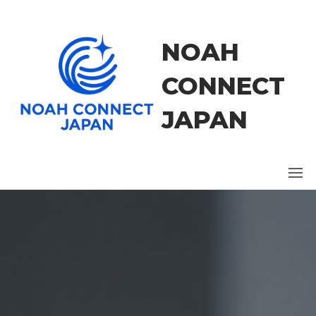
コ
ン
テ
NOAH
ン
ツ
CONNECT
に
ス
JAPAN
キ
ッ
プ