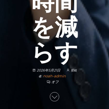
時間
を減
らす
2026年5月21日
投稿
noah-admin
者:
オフ