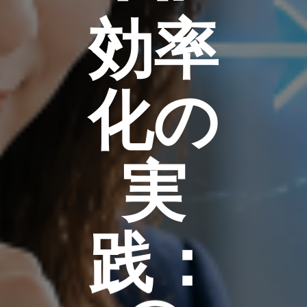
効率
化の
実
践：