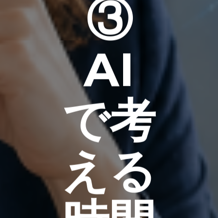
③
AI
で考
える