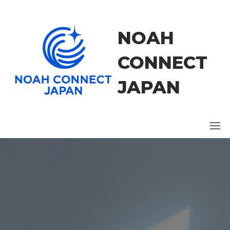
コ
ン
テ
NOAH
ン
ツ
CONNECT
に
ス
JAPAN
キ
ッ
プ