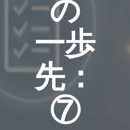
の
一歩
先：
⑦