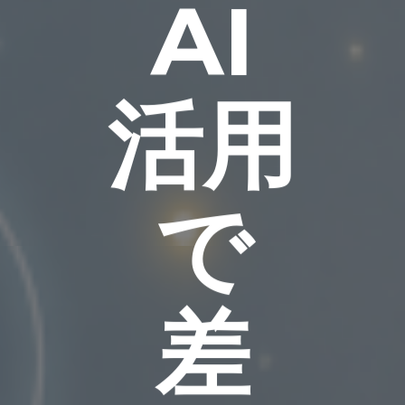
AI
活用
で
差