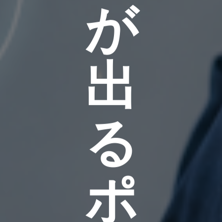
が
出
る
ポ