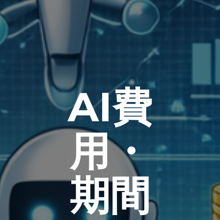
AI費
用・
期間