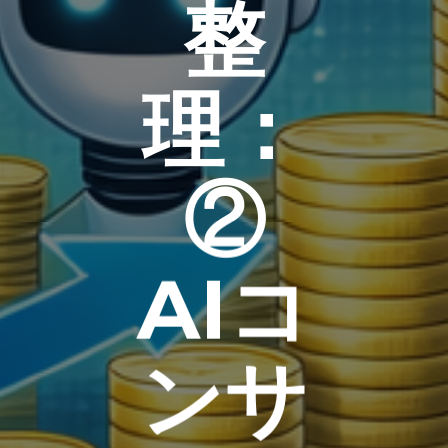
整
理：
②
AIコ
ンサ