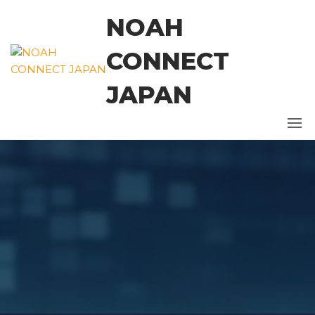
コ
NOAH
ン
テ
CONNECT
ン
ツ
JAPAN
に
ス
キ
ッ
プ