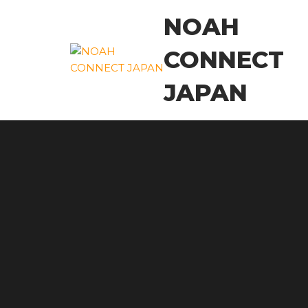
コ
NOAH
ン
テ
CONNECT
ン
ツ
JAPAN
に
ス
キ
ッ
プ