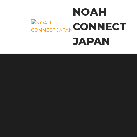
コ
NOAH
ン
テ
CONNECT
ン
ツ
JAPAN
に
ス
キ
ッ
プ