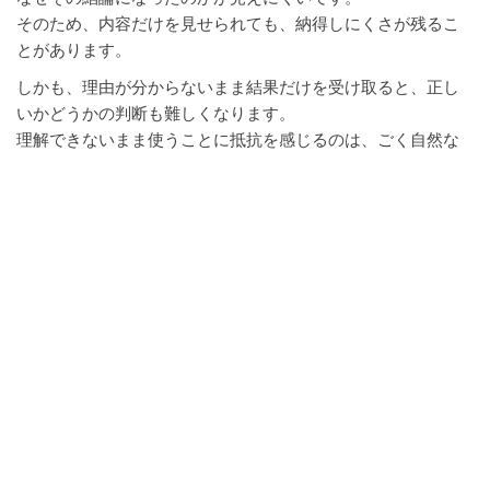
そのため、内容だけを見せられても、納得しにくさが残るこ
とがあります。
しかも、理由が分からないまま結果だけを受け取ると、正し
いかどうかの判断も難しくなります。
理解できないまま使うことに抵抗を感じるのは、ごく自然な
ことです。
だからこそ、AIの結果は答えそのものだけでなく、根拠や前
提も含めて確認する姿勢が必要になります。
間違っていても自然に見えることがあ
る
AIの出力が信じにくい大きな理由の一つは、間違っていても
不自然に見えないことです。
文として整っていて、言い回しも滑らかだと、それだけで正
しそうに感じやすくなります。
そのため、見た目の完成度と内容の正確さがずれている場面
では、不信感が強くなります。