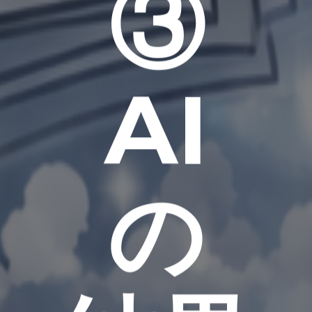
③
AI
の