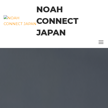
コ
NOAH
ン
テ
CONNECT
ン
ツ
JAPAN
に
ス
キ
ッ
プ