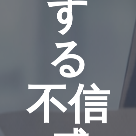
す
る
不信