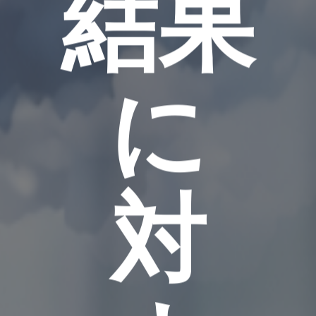
結果
に
対