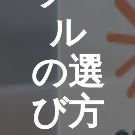
ル
の選
び方