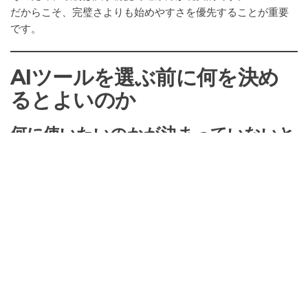
だからこそ、完璧さよりも始めやすさを優先することが重要
です。
AIツールを選ぶ前に何を決め
るとよいのか
何に使いたいのかが決まっていないと
迷いやすい
AIツールを選ぶ時に、どれが有名かだけで見てしまうことが
あります。
しかし、自分が何に使いたいのかが決まっていないと、判断
がしにくくなります。
そのため、目的が曖昧なままだと比較しても選びきれませ
ん。
さらに、目的が見えていない状態では、どの機能が必要かも
分かりにくくなります。