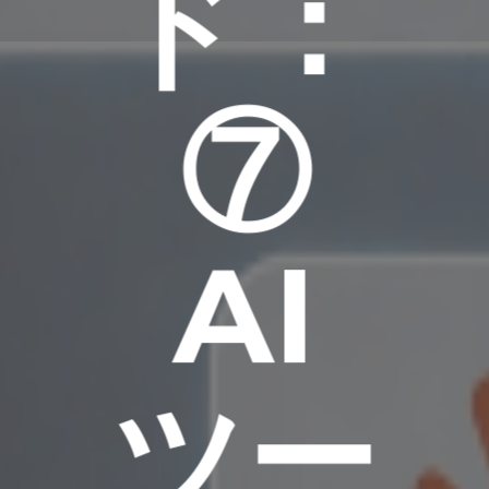
ド：
⑦
AI
ツー