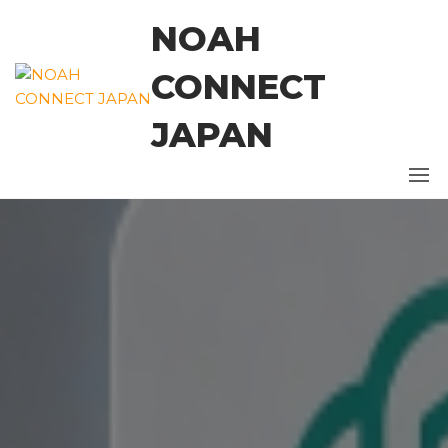
コ
NOAH
ン
テ
CONNECT
ン
ツ
JAPAN
に
ス
キ
ッ
プ