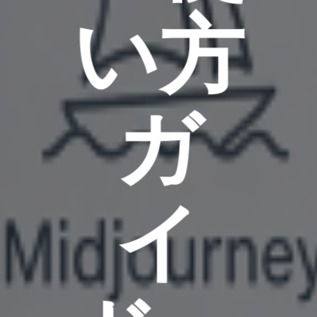
い方
ガ
イ