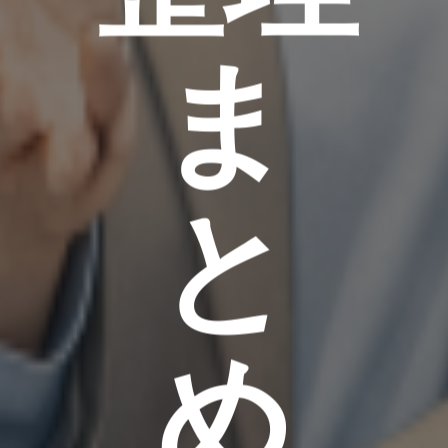
ま
と
め