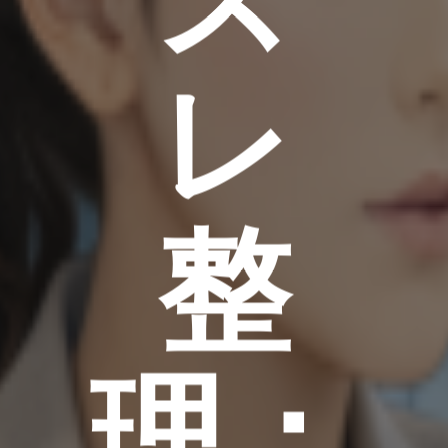
レ
整
理：