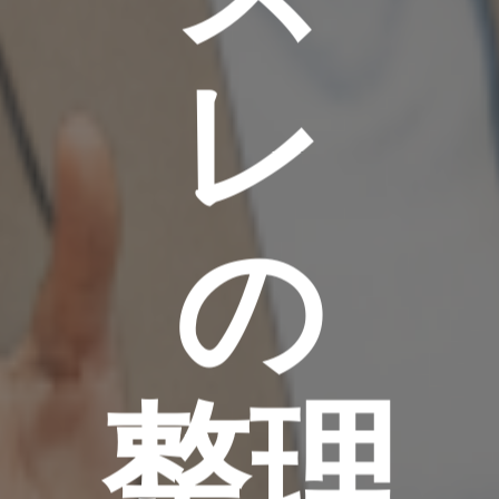
レ
の
整理