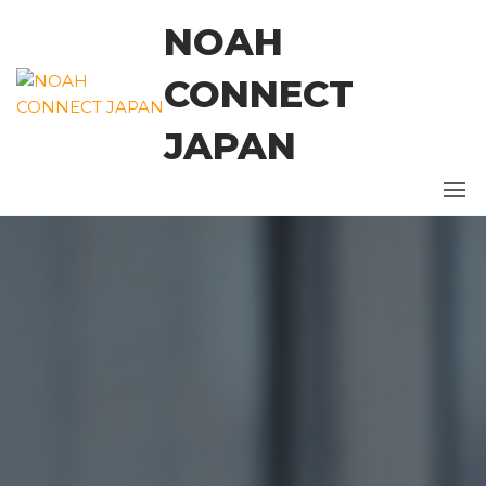
コ
NOAH
ン
テ
CONNECT
ン
ツ
JAPAN
に
ス
キ
ッ
プ