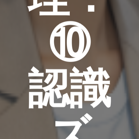
⑩
認識
ズ